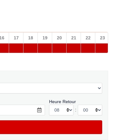
16
17
18
19
20
21
22
23
Heure Retour
: