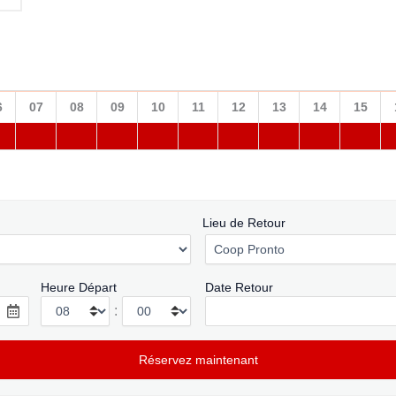
6
07
08
09
10
11
12
13
14
15
Lieu de Retour
Heure Départ
Date Retour
: