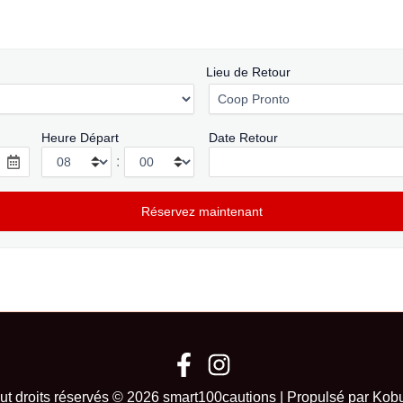
Lieu de Retour
Heure Départ
Date Retour
:
ut droits réservés © 2026 smart100cautions | Propulsé par Kob