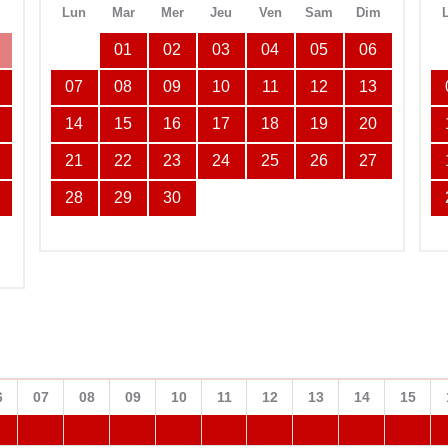
m
Lun
Mar
Mer
Jeu
Ven
Sam
Dim
01
02
03
04
05
06
07
08
09
10
11
12
13
14
15
16
17
18
19
20
21
22
23
24
25
26
27
28
29
30
6
07
08
09
10
11
12
13
14
15