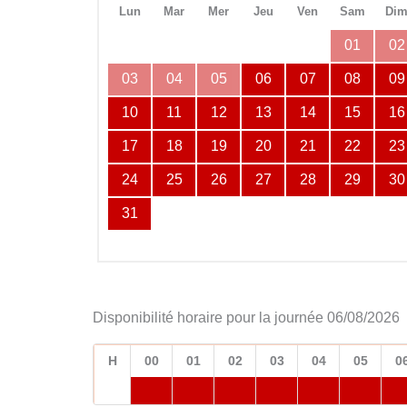
Lun
Mar
Mer
Jeu
Ven
Sam
Di
01
02
03
04
05
06
07
08
09
10
11
12
13
14
15
16
17
18
19
20
21
22
23
24
25
26
27
28
29
30
31
Disponibilité horaire pour la journée 06/08/2026
H
00
01
02
03
04
05
0