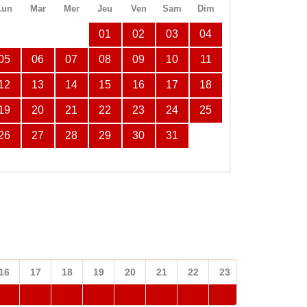
Lun
Mar
Mer
Jeu
Ven
Sam
Dim
01
02
03
04
05
06
07
08
09
10
11
12
13
14
15
16
17
18
19
20
21
22
23
24
25
26
27
28
29
30
31
16
17
18
19
20
21
22
23