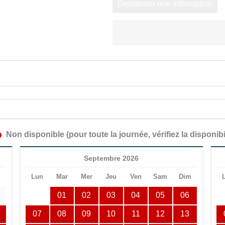
Demander une information
Non disponible (pour toute la journée, vérifiez la disponibi
Septembre 2026
m
Lun
Mar
Mer
Jeu
Ven
Sam
Dim
01
02
03
04
05
06
07
08
09
10
11
12
13