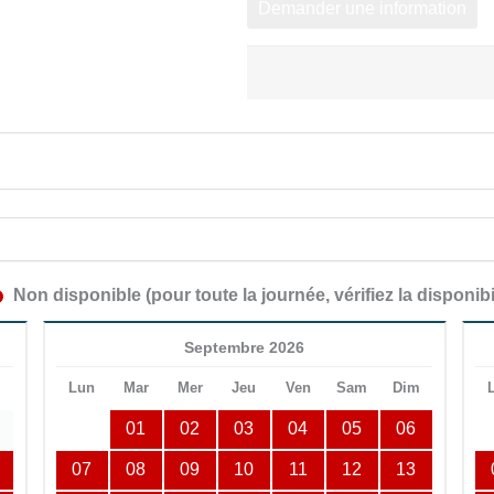
Demander une information
Non disponible (pour toute la journée, vérifiez la disponibi
Septembre 2026
m
Lun
Mar
Mer
Jeu
Ven
Sam
Dim
01
02
03
04
05
06
07
08
09
10
11
12
13