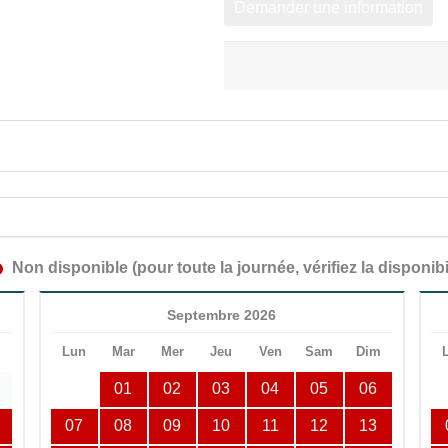
Demander une information
Non disponible (pour toute la journée, vérifiez la disponibi
Septembre 2026
m
Lun
Mar
Mer
Jeu
Ven
Sam
Dim
01
02
03
04
05
06
07
08
09
10
11
12
13