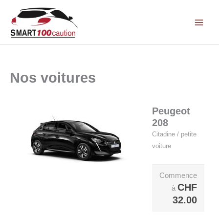
Aller
au
contenu
Nos voitures
Peugeot
208
Citadine / petite
voiture
Commence
CHF
à
32.00