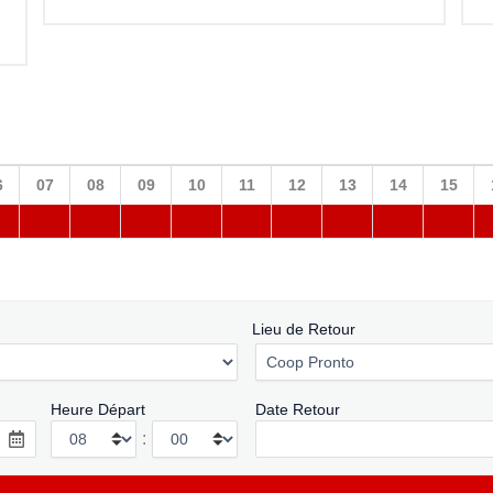
6
07
08
09
10
11
12
13
14
15
Lieu de Retour
Heure Départ
Date Retour
: