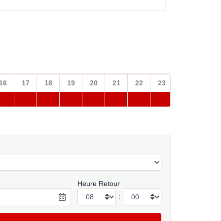
16
17
18
19
20
21
22
23
Heure Retour
: