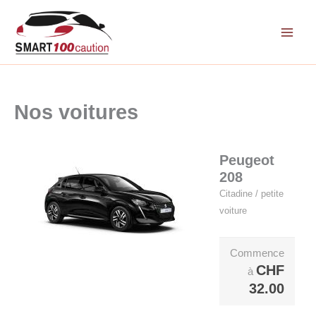
Aller
au
contenu
Nos voitures
Peugeot
208
Citadine / petite
voiture
Commence
CHF
à
32.00