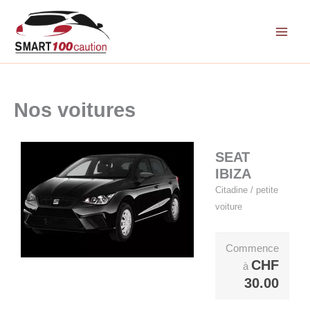
Aller
au
contenu
Nos voitures
SEAT
IBIZA
Citadine / petite
voiture
Commence
CHF
à
30.00