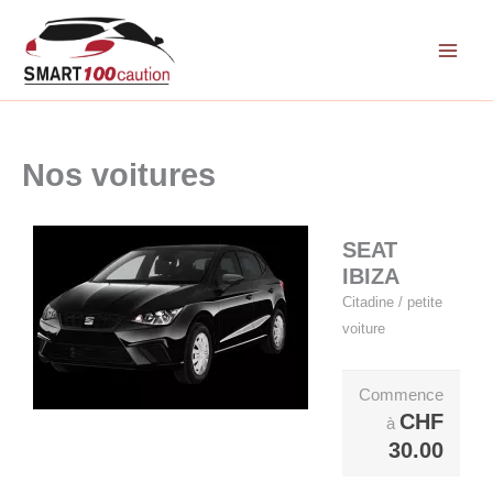
Aller
au
contenu
Nos voitures
SEAT
IBIZA
Citadine / petite
voiture
Commence
CHF
à
30.00