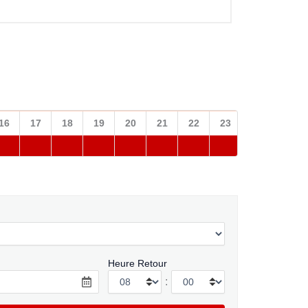
16
17
18
19
20
21
22
23
Heure Retour
: