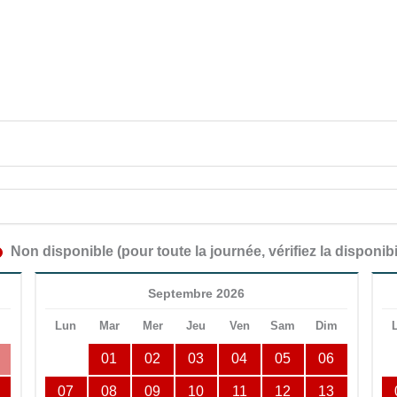
Non disponible (pour toute la journée, vérifiez la disponibi
Septembre 2026
m
Lun
Mar
Mer
Jeu
Ven
Sam
Dim
01
02
03
04
05
06
07
08
09
10
11
12
13