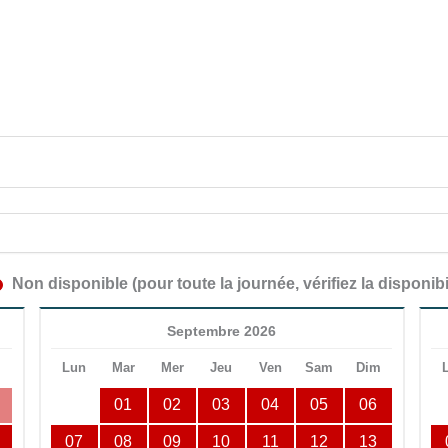
Non disponible (pour toute la journée, vérifiez la disponibi
Septembre 2026
m
Lun
Mar
Mer
Jeu
Ven
Sam
Dim
01
02
03
04
05
06
07
08
09
10
11
12
13