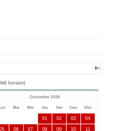
lité horaire)
Octombre 2026
Lun
Mar
Mer
Jeu
Ven
Sam
Dim
01
02
03
04
05
06
07
08
09
10
11