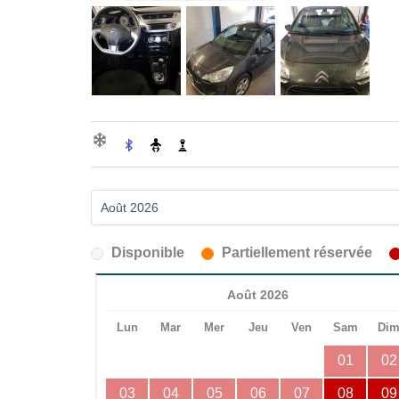
Disponible
Partiellement réservée
Août 2026
Lun
Mar
Mer
Jeu
Ven
Sam
Di
01
02
03
04
05
06
07
08
09