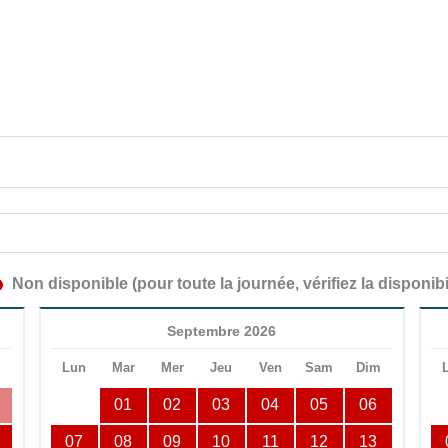
Non disponible (pour toute la journée, vérifiez la disponibi
Septembre 2026
m
Lun
Mar
Mer
Jeu
Ven
Sam
Dim
01
02
03
04
05
06
07
08
09
10
11
12
13