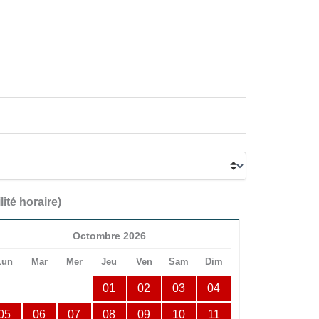
lité horaire)
Octombre 2026
Lun
Mar
Mer
Jeu
Ven
Sam
Dim
01
02
03
04
05
06
07
08
09
10
11