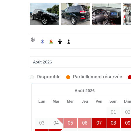
Disponible
Partiellement réservée
Août 2026
Lun
Mar
Mer
Jeu
Ven
Sam
Di
01
02
03
04
05
06
07
08
09